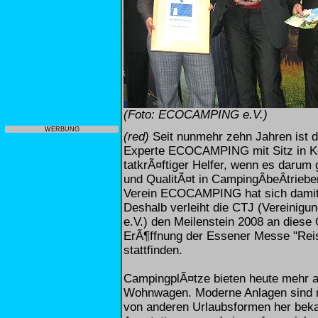
(Foto: ECOCAMPING e.V.)
WERBUNG
(red)
Seit nunmehr zehn Jahren ist 
Experte ECOCAMPING mit Sitz in K
tatkrÃ¤ftiger Helfer, wenn es darum 
und QualitÃ¤t in CampingÂ­beÂ­trieb
Verein ECOCAMPING hat sich damit 
Deshalb verleiht die CTJ (Vereinigun
e.V.) den Meilenstein 2008 an diese 
ErÃ¶ffnung der Essener Messe "Rei
stattfinden.
CampingplÃ¤tze bieten heute mehr a
Wohnwagen. Moderne Anlagen sind mi
von anderen Urlaubsformen her bek