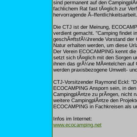
sind permanent auf den CampingplÃ
fachlichem Rat fast tÃ¤glich zur V
hervorragende Ã–ffentlichkeitsarbeit
Die CTJ ist der Meinung, ECOCAMP
verdient gemacht. "Camping findet in
geschÃ¤ftsfÃ¼hrende Vorstand der 
Natur erhalten werden, um diese Url
Der Verein ECOCAMPING kennt die B
setzt sich tÃ¤glich mit den Sorgen
ihnen das grÃ¼ne MÃ¤ntelchen auf 
werden praxisbezogene Umwelt- und 
CTJ-Vorsitzender Raymond Eckl: "Di
ECOCAMPING Ansporn sein, in den
CampingplÃ¤tze zu prÃ¤gen, nicht n
weitere CampingplÃ¤tze den Proje
ECOCAMPING in Fachkreisen als unv
Infos im Internet:
www.ecocamping.net