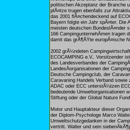
politischen Akzeptanz der Branche 
plÃ¤tze trugen ebenfalls zur Attraktiv
das 2001 flÃ¤chendeckend auf EC
Bayern folgte ein Jahr spÃ¤ter. Die A
meisten deutschen BundeslÃ¤nder so
166 CampingunternehÂ­men tragen 
damit das grÃ¶ÃŸte europÃ¤ische N
2002 grÃ¼ndeten Campingwirtschaft
ECOCAMPING e.V.. Vorsitzender ist
des Landesverbandes der CampingÂ­
LandesÂ­organisationen der Campin
Deutsche Campingclub, der Caravani
Caravaning Handels Verband sowie z
ADAC oder ECC unterstÃ¼tzen ECO
bedeutende Umweltorganisationen wi
Stiftung oder der Global Nature Fund
Motor und Hauptakteur dieser Organi
der Diplom-Psychologe Marco Walter
Umweltschutzgedanken in der Campin
vertritt. Walter und sein siebenÂ­kÃ