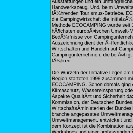
Ausstattungen und ein umfangreich
Handwerkszeug. Und, beim Umweltsc
fÃ¼hrenden Tourismus-Betriebe. E
die Campingwirtschaft die Initialz
Methode ECOCAMPING wurde seit 199
hÃ¶chsten europÃ¤ischen Umwelt-
BedÃ¼rfnisse von Campingunterneh
Auszeichnung dient der Ã–ffentlich
Wirtschaften und Handeln auf Campi
Campingunternehmen, die befÃ¤higt
fÃ¼hren.
Die Wurzeln der Initiative liegen a
Region starteten 1998 zusammen mit
ECOCAMPING. Schon damals ging es
Klimaschutz, Wassereinsparung oder
Aspekte QualitÃ¤t und Sicherheit d
Kommission, der Deutschen Bundess
WirtschaftsÂ­ministerien der Bundes
branche angepasstes Umweltmana
Umweltmanagement, entwickelt und in
dem Konzept ist die Kombination aus 
Workshops und einer umfassenden Ã–f