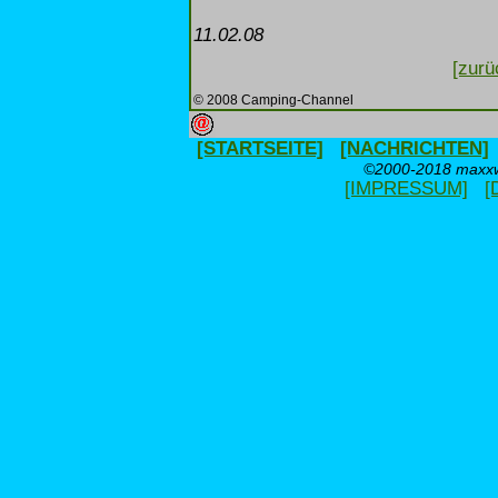
11.02.08
[zurü
© 2008 Camping-Channel
[STARTSEITE]
[NACHRICHTEN]
©2000-2018 maxxwe
[IMPRESSUM]
[