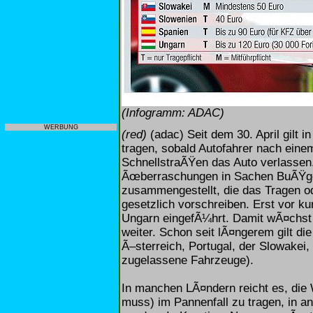
(Infogramm: ADAC)
WERBUNG
(red)
(adac) Seit dem 30. April gilt 
tragen, sobald Autofahrer nach eine
SchnellstraÃŸen das Auto verlassen
Ãœberraschungen in Sachen BuÃŸgel
zusammengestellt, die das Tragen o
gesetzlich vorschreiben. Erst vor k
Ungarn eingefÃ¼hrt. Damit wÃ¤chst 
weiter. Schon seit lÃ¤ngerem gilt die
Ã–sterreich, Portugal, der Slowake
zugelassene Fahrzeuge).
In manchen LÃ¤ndern reicht es, die
muss) im Pannenfall zu tragen, in 