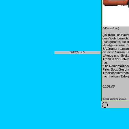
(Werksfoto)
(jc)
(red) Die Baure
dem Wohnbereich, h
Plan gerufen, die 
allradgetriebenen
BÃ¼rstner reagiert
die neue Saison. D
WERBUNG
LÃ¤nge und -Breite
Trend in der Entwi
hat.
"Die NamensÃ¤nderu
Peter Bolz, GeschÃ
Traditionsunterneh
nachhaltigen Erfol
01.09.08
© 2008 Camping-Channel