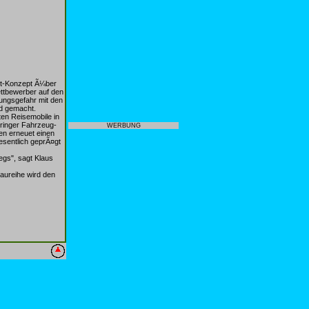
ett-Konzept Ã¼ber
ettbewerber auf den
lungsgefahr mit den
nd gemacht.
ten Reisemobile in
eringer Fahrzeug-
WERBUNG
men erneuet einen
esentlich geprÃ¤gt
egs", sagt Klaus
aureihe wird den