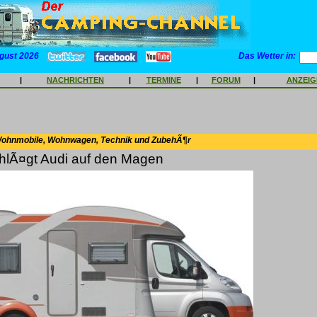
gust 2026
Das Wetter in:
|
NACHRICHTEN
|
TERMINE
|
FORUM
|
ANZEI
Wohnmobile, Wohnwagen, Technik und ZubehÃ¶r
hlÃ¤gt Audi auf den Magen