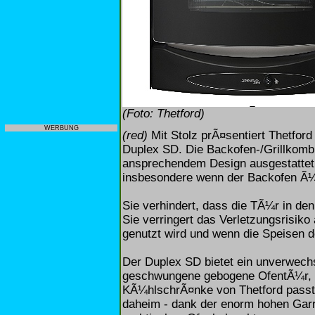
(Foto: Thetford)
WERBUNG
(red)
Mit Stolz prÃ¤sentiert Thetford
Duplex SD. Die Backofen-/Grillkombi
ansprechendem Design ausgestattet
insbesondere wenn der Backofen Ã¼
Sie verhindert, dass die TÃ¼r in den
Sie verringert das Verletzungsrisiko
genutzt wird und wenn die Speisen
Der Duplex SD bietet ein unverwech
geschwungene gebogene OfentÃ¼r, 
KÃ¼hlschrÃ¤nke von Thetford pass
daheim - dank der enorm hohen Gar