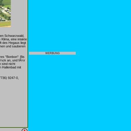
hen Schwarzwald,
Klima, eine intakte
t des Hegaus liegt
rnen und sauberen
WERBUNG
res "Bonbon": Bis
Ã¼ck an, und fÃ¼r
 sind nicht
n Hallenbad mit
7736) 9247-0,