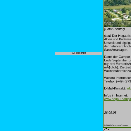
(Foto: Richter)
(red)
Der Hegau ist
Alpen und Bodensee
Umwelt und einziga
der naturvertrÃ¤g
SanitÃ¤ranlagen.
WERBUNG
Damit der Camper 
Ende September un
nur drei Euro erhÃ
mÃ¶glich). Die Zei
Wellnessbereich ve
Weitere Informatio
Telefax: (+49) (773
E-Mail-Kontakt:
in
Infos im Internet:
www.hegau-campi
26.09.08
© 2008 Camping-Channel