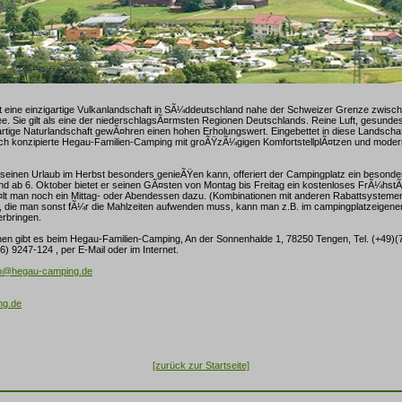
 eine einzigartige Vulkanlandschaft in SÃ¼ddeutschland nahe der Schweizer Grenze zwisc
. Sie gilt als eine der niederschlagsÃ¤rmsten Regionen Deutschlands. Reine Luft, gesundes 
rtige Naturlandschaft gewÃ¤hren einen hohen Erholungswert. Eingebettet in diese Landschaf
lich konzipierte Hegau-Familien-Camping mit groÃŸzÃ¼gigen KomfortstellplÃ¤tzen und mode
seinen Urlaub im Herbst besonders genieÃŸen kann, offeriert der Campingplatz ein besonde
d ab 6. Oktober bietet er seinen GÃ¤sten von Montag bis Freitag ein kostenloses FrÃ¼hst
¤lt man noch ein Mittag- oder Abendessen dazu. (Kombinationen mit anderen Rabattsystemen
t, die man sonst fÃ¼r die Mahlzeiten aufwenden muss, kann man z.B. im campingplatzeigene
rbringen.
nen gibt es beim Hegau-Familien-Camping, An der Sonnenhalde 1, 78250 Tengen, Tel. (+49)(
6) 9247-124 , per E-Mail oder im Internet.
fo@hegau-camping.de
ng.de
[zurück zur Startseite]