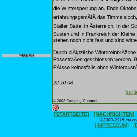
die Wintersperrung an. Ende Oktobe
erfahrungsgemÃĪÃ das Timmelsjoch,
Staller Sattel in Ãsterreich. In de
Susten und in Frankreich der Kleine
stehen noch nicht fest und sind witt
Durch plÃķtzliche WintereinbrÃžche 
WERBUNG
PassstraÃen geschlossen werden. Ber
PÃĪsse keinesfalls ohne Winterausr
22.10.08
[zurü
© 2008 Camping-Channel
[STARTSEITE]
[NACHRICHTEN]
©2000-2018 maxxwe
[IMPRESSUM]
[