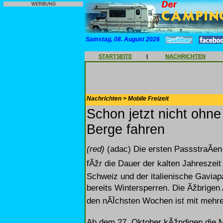
WERBUNG
Samstag, 08. August 2026
STARTSEITE
|
NACHRICHTEN
Nachrichten > Mobile Freizeit
Schon jetzt nicht ohne
Berge fahren
(red)
(adac) Die ersten PassstraÃen 
fÃžr die Dauer der kalten Jahreszeit
Schweiz und der italienische Gavia
bereits Wintersperren. Die Ãžbrigen A
den nÃĪchsten Wochen ist mit mehre
Ab dem 27. Oktober kÃžndigen die M