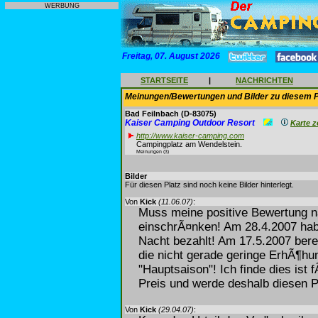
WERBUNG
Freitag, 07. August 2026
STARTSEITE
|
NACHRICHTEN
Meinungen/Bewertungen und Bilder zu diesem P
Bad Feilnbach
(D-83075)
Kaiser Camping Outdoor Resort
Karte z
http://www.kaiser-camping.com
Campingplatz am Wendelstein.
Meinungen (3)
Bilder
Für diesen Platz sind noch keine Bilder hinterlegt.
Von
Kick
(11.06.07)
:
Muss meine positive Bewertung n
einschrÃ¤nken! Am 28.4.2007 ha
Nacht bezahlt! Am 17.5.2007 bere
die nicht gerade geringe ErhÃ¶hun
"Hauptsaison"! Ich finde dies ist
Preis und werde deshalb diesen P
Von
Kick
(29.04.07)
: