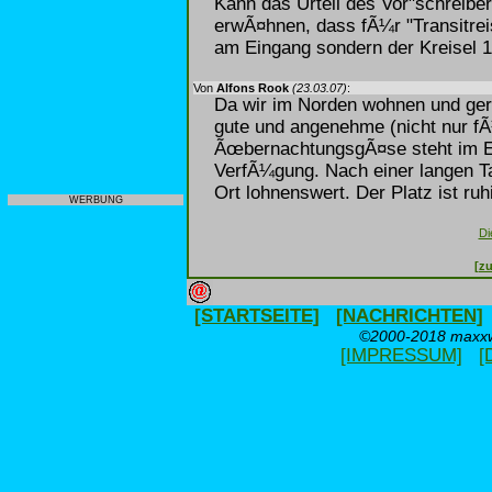
Kann das Urteil des Vor"schreibe
erwÃ¤hnen, dass fÃ¼r "Transitreis
am Eingang sondern der Kreisel 1
Von
Alfons Rook
(23.03.07)
:
Da wir im Norden wohnen und gern
gute und angenehme (nicht nur fÃ
ÃœbernachtungsgÃ¤se steht im Ei
VerfÃ¼gung. Nach einer langen Ta
Ort lohnenswert. Der Platz ist ruh
WERBUNG
Di
[zu
[STARTSEITE]
[NACHRICHTEN]
©2000-2018 maxxwe
[IMPRESSUM]
[