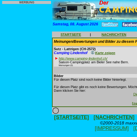
WERBUNG
Samstag, 08. August 2026
STARTSEITE
|
NACHRICHTEN
Meinungen/Bewertungen und Bilder zu diesem P
Sutz - Lattrigen
(CH-2572)
Camping Lindenhof
Karte zeigen
http://www.camping-lindenhof.ch/
Saison-Campingplatz am Bieler See nahe Bern.
Meinungen (0)
Bilder
Für diesen Platz sind noch keine Bilder hinterlegt.
Für diesen Platz gibt es noch keine Bewertungen. Möcht
Dann klicken Sie hier:
Di
[zu
[STARTSEITE]
[NACHRICHTEN]
©2000-2018 maxxwe
[IMPRESSUM]
[