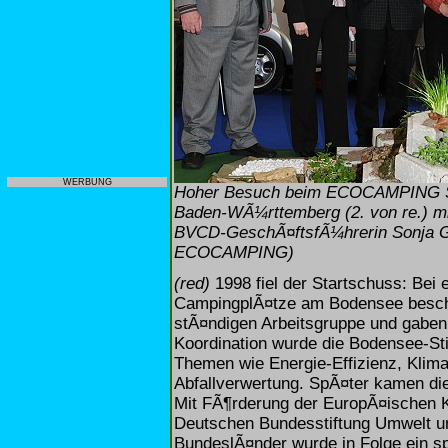
WERBUNG
Hoher Besuch beim ECOCAMPING Sta
Baden-WÃ¼rttemberg (2. von re.) 
BVCD-GeschÃ¤ftsfÃ¼hrerin Sonja Gl
ECOCAMPING)
(red)
1998 fiel der Startschuss: Be
CampingplÃ¤tze am Bodensee beschl
stÃ¤ndigen Arbeitsgruppe und gab
Koordination wurde die Bodensee-St
Themen wie Energie-Effizienz, Klim
Abfallverwertung. SpÃ¤ter kamen di
Mit FÃ¶rderung der EuropÃ¤ischen
Deutschen Bundesstiftung Umwelt un
BundeslÃ¤nder wurde in Folge ein s