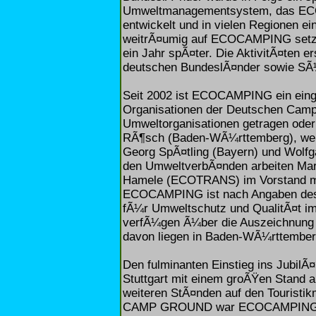
Umweltmanagementsystem, das
entwickelt und in vielen Regionen e
weitrÃ¤umig auf ECOCAMPING setzt
ein Jahr spÃ¤ter. Die AktivitÃ¤ten er
deutschen BundeslÃ¤nder sowie SÃ¼d
Seit 2002 ist ECOCAMPING ein einge
Organisationen der Deutschen Campi
Umweltorganisationen getragen oder 
RÃ¶sch (Baden-WÃ¼rttemberg), wei
Georg SpÃ¤tling (Bayern) und Wol
den UmweltverbÃ¤nden arbeiten Mar
Hamele (ECOTRANS) im Vorstand mit
ECOCAMPING ist nach Angaben des
fÃ¼r Umweltschutz und QualitÃ¤t i
verfÃ¼gen Ã¼ber die Auszeich
davon liegen in Baden-WÃ¼rttember
Den fulminanten Einstieg ins Jubil
Stuttgart mit einem groÃŸen Stan
weiteren StÃ¤nden auf den Touristi
CAMP GROUND war ECOCAMPING ge