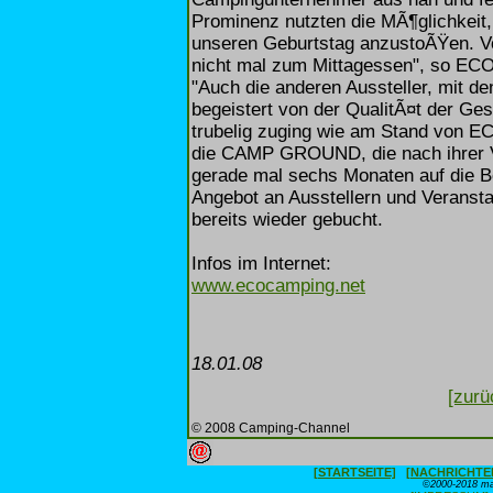
Prominenz nutzten die MÃ¶glichkeit,
unseren Geburtstag anzustoÃŸen. Vo
nicht mal zum Mittagessen", so E
"Auch die anderen Aussteller, mit d
begeistert von der QualitÃ¤t der Ge
trubelig zuging wie am Stand von E
die CAMP GROUND, die nach ihrer Ve
gerade mal sechs Monaten auf die Be
Angebot an Ausstellern und Veransta
bereits wieder gebucht.
Infos im Internet:
www.ecocamping.net
18.01.08
[zurü
© 2008 Camping-Channel
[STARTSEITE]
[NACHRICHTE
©2000-2018 max