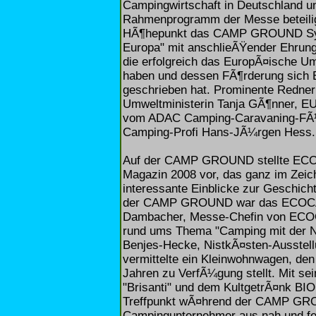
Campingwirtschaft in Deutschland
Rahmenprogramm der Messe beteili
HÃ¶hepunkt das CAMP GROUND Symp
Europa" mit anschlieÃŸender Ehrun
die erfolgreich das EuropÃ¤ische U
haben und dessen FÃ¶rderung sich
geschrieben hat. Prominente Redn
Umweltministerin Tanja GÃ¶nner, EU
vom ADAC Camping-Caravaning-FÃ¼hr
Camping-Profi Hans-JÃ¼rgen Hess.
Auf der CAMP GROUND stellte ECO
Magazin 2008 vor, das ganz im Zeic
interessante Einblicke zur Geschichte 
der CAMP GROUND war das ECOCAM
Dambacher, Messe-Chefin von ECOC
rund ums Thema "Camping mit der Na
Benjes-Hecke, NistkÃ¤sten-Ausstell
vermittelte ein Kleinwohnwagen, den
Jahren zu VerfÃ¼gung stellt. Mit s
"Brisanti" und dem KultgetrÃ¤nk BI
Treffpunkt wÃ¤hrend der CAMP GROU
Campingunternehmer aus nah und fern