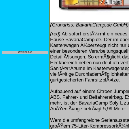
(Grundriss: BavariaCamp.de GmbH)
(red)
Ab sofort erstÃ¼rmt ein neues 
Hause BavariaCamp.de. Der im oberb
Kastenwagen Ã¼berzeugt nicht nur d
einer besonderen Verarbeitungsqual
WERBUNG
DetaillÃ¶sungen. So ermÃ¶glicht das
Heckbereich neben nun deutlich ver
SanitÃ¤rrÃ¤ume im Kastenwagenseg
vielfÃ¤ltige DurchlademÃ¶glichkeite
gurtgesicherten FahrsitzplÃ¤tze.
Aufbauend auf einem Citroen Jumper
ABS, Fahrer- und Beifahrerairbag, E
mehr, ist der BavariaCamp Soly L zu
AuÃŸenlÃ¤nge betrÃ¤gt 5,99 Meter.
Wem die umfangreiche Serienausstat
groÃŸem 75-Liter-KompressorkÃ¼hls