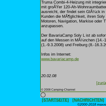
Truma Combi-4-Heizung mit integrier
mit groÃŸer 120-Ah-Wohnraumbatterie
ausreicht, der findet sein GlÃ¼ck i
Kunden die MÃ¶glichkeit, ihren Soly
Motoren, Navigation, Markise oder T
anzupassen.
Der BavariaCamp Soly L ist ab sofort
auf den Messen in MÃ¼nchen (14.-18
(1.-9.3.2008) und Freiburg (8.-16.3.
Infos im Internet:
www.bavariacamp.de
20.02.08
[zurü
© 2008 Camping-Channel
[STARTSEITE]
[NACHRICHTEN]
©2000-2018 maxxwe