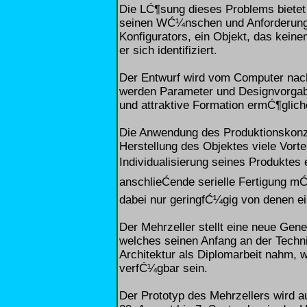
Die LĆ¶sung dieses Problems bietet d
seinen WĆ¼nschen und Anforderungen,
Konfigurators, ein Objekt, das keine
er sich identifiziert.
Der Entwurf wird vom Computer nac
werden Parameter und Designvorgaben
und attraktive Formation ermĆ¶glich
Die Anwendung des Produktionskonze
Herstellung des Objektes viele Vor
Individualisierung seines Produktes
anschlieĆende serielle Fertigung m
dabei nur geringfĆ¼gig von denen e
Der Mehrzeller stellt eine neue Gen
welches seinen Anfang an der Techn
Architektur als Diplomarbeit nahm, 
verfĆ¼gbar sein.
Der Prototyp des Mehrzellers wird 