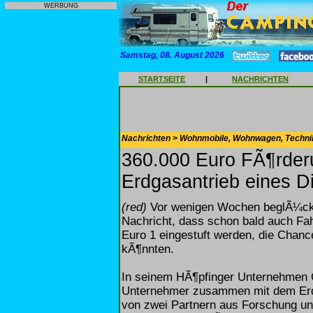
WERBUNG
Samstag, 08. August 2026
STARTSEITE
|
NACHRICHTEN
Nachrichten > Wohnmobile, Wohnwagen, Techni
360.000 Euro FÃ¶rderu
Erdgasantrieb eines D
(red)
Vor wenigen Wochen beglÃ¼ckte
Nachricht, dass schon bald auch Fah
Euro 1 eingestuft werden, die Chanc
kÃ¶nnten.
In seinem HÃ¶pfinger Unternehmen
Unternehmer zusammen mit dem Erdg
von zwei Partnern aus Forschung un