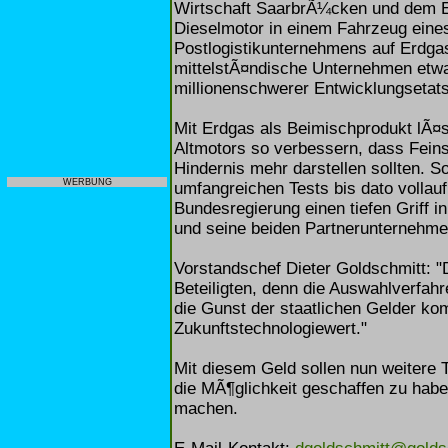
Wirtschaft SaarbrÃ¼cken und dem Ele
Dieselmotor in einem Fahrzeug eines
Postlogistikunternehmens auf Erdgas
mittelstÃ¤ndische Unternehmen etwa
millionenschwerer Entwicklungsetats
Mit Erdgas als Beimischprodukt lÃ¤s
Altmotors so verbessern, dass Fein
Hindernis mehr darstellen sollten. So
WERBUNG
umfangreichen Tests bis dato vollau
Bundesregierung einen tiefen Griff
und seine beiden Partnerunternehme
Vorstandschef Dieter Goldschmitt: "D
Beteiligten, denn die Auswahlverfah
die Gunst der staatlichen Gelder k
Zukunftstechnologiewert."
Mit diesem Geld sollen nun weitere T
die MÃ¶glichkeit geschaffen zu habe
machen.